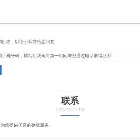
联系
CONTACT US
，为您提供优良的参观服务。