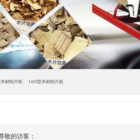
0型木材削片机
1410型木材削片机
尊敬的访客：