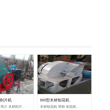
材削片机
800型木材刨花机
木材削片机 简介 木材削片机也叫木材切片机,属于木材加工系列设备之一。木材削片机广泛应用于纺织、造纸、制浆、人造板等行业生产过程中的备料工段。该机的主要切削原料是剥皮
木材刨花机 简称 刨花机 ，该机是一种新型的木工机械设备，主要用来批量生产厚度均匀的薄片刨花，是一种自动木材刨花机。刨花机（木材刨花机）能够将木棍、树枝、树杈等原木都