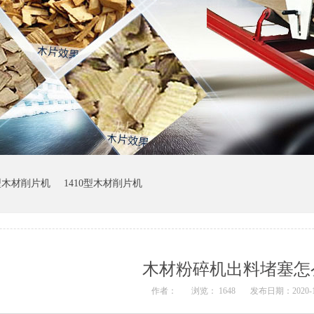
0型木材削片机
1410型木材削片机
？
木材粉碎机出料堵塞怎
作者：
浏览： 1648
发布日期：2020-10-