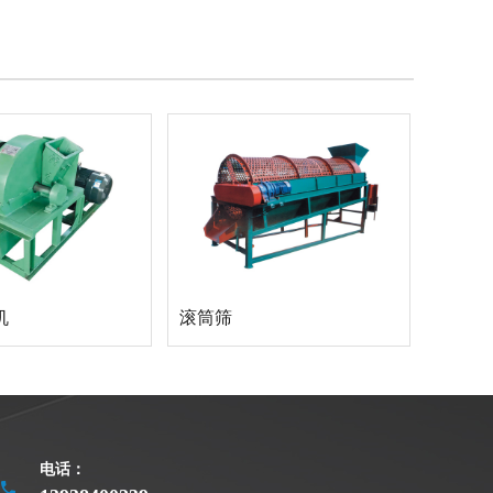
机
滚筒筛
电话：