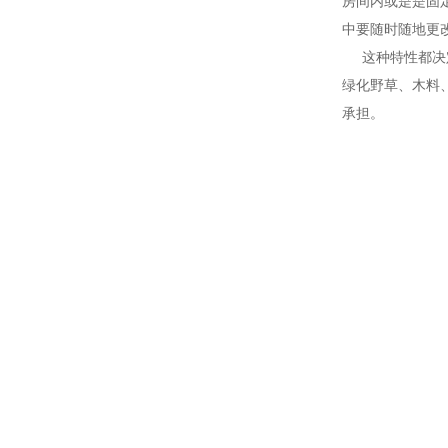
房间内或是是固
中要随时随地更
这种特性都决定
绿化野草、木料
承担。