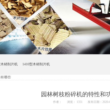
0型木材削片机
1410型木材削片机
能有哪些
园林树枝粉碎机的特性和
作者：
浏览： 1351
发布日期：2020-08-